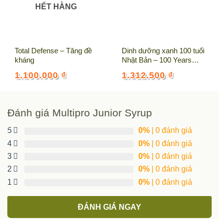
HẾT HÀNG
và lối sống lành mạnh.
Sự xuất hiện lắng đọng, kết tủa ở đáy lọ hoặc ở nắp là một
đặc tính tự nhiên của sản phẩm, điều này không ảnh
hưởng đến chất lượng của sản phẩm.
Total Defense – Tăng đề
Dinh dưỡng xanh 100 tuổi
kháng
Nhật Bản – 100 Years
Không dùng cho người bị tiểu đường. Người bị viêm loét
Green Juice
dạ dày tá tràng tham khảo ý kiến của bác sĩ trước khi sử
1.100.000
₫
1.312.500
₫
dụng.
Hạn dùng
sau mở nắp là 4 tuần.
Đánh giá Multipro Junior Syrup
Bảo quản
Để xa tầm tay trẻ dưới 3 tuổi.
5
0%
| 0 đánh giá
Bảo quản nơi khô và mát. Không tiếp xúc với nhiệt độ cao
4
0%
| 0 đánh giá
và ánh nắng mặt trời.
3
0%
| 0 đánh giá
2
0%
| 0 đánh giá
1
0%
| 0 đánh giá
ĐÁNH GIÁ NGAY