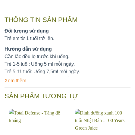
THÔNG TIN SẢN PHẨM
Đối tượng sử dụng
Trẻ em từ 1 tuổi trở lên.
Hướng dẫn sử dụng
Cần lắc đều lọ trước khi uống.
Trẻ 1-5 tuổi: Uống 5 ml mỗi ngày.
Trẻ 5-11 tuổi: Uống 7,5ml mỗi ngày.
Trẻ trên 11 tuổi: Uống 10ml mỗi ngày
Xem thêm
Lưu ý
SẢN PHẨM TƯƠNG TỰ
Không dùng cho người mẫn cảm, kiêng kỵ với bất kỳ thành
phần nào của sản phẩm.
Phụ nữ mang thai, người đang sử dụng thuốc hỏi ý kiến
của bác sĩ hoặc chuyên gia y tế trước khi dùng.
Không dùng quá liều khuyến cáo hàng ngày.
Thực phẩm chức năng không thay thế chế độ ăn đa dạng