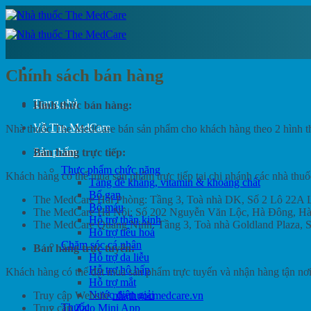
Bỏ
qua
nội
dung
Chính sách bán hàng
Trang chủ
Hình thức bán hàng:
Về The MedCare
Nhà thuốc The MedCare bán sản phẩm cho khách hàng theo 2 hình t
Sản phẩm
Bán hàng trực tiếp:
Thực phẩm chức năng
Khách hàng có thể mua sản phẩm trực tiếp tại chi nhánh các nhà thuố
Tăng đề kháng, vitamin & khoáng chất
Bổ gan
The MedCare Hải Phòng: Tầng 3, Toà nhà DK, Số 2 Lô 22A 
Bổ máu
The MedCare Hà Nội: Số 202 Nguyễn Văn Lộc, Hà Đông, Hà
Hỗ trợ thần kinh
The MedCare Quảng Ninh: Tầng 3, Toà nhà Goldland Plaza,
Hỗ trợ tiêu hoá
Chăm sóc cá nhân
Bán hàng trực tuyến:
Hỗ trợ da liễu
Hỗ trợ hô hấp
Khách hàng có thể đặt mua sản phẩm trực tuyến và nhận hàng tận n
Hỗ trợ mắt
Nước điện giải
Truy cập Website
nhathuocmedcare.vn
Thuốc
Truy cập
Zalo Mini App