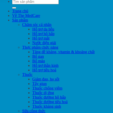
Tìm
kiếm:
Trang chủ
Về The MedCare
Sản phẩm
Chăm sóc cá nhân
Hỗ trợ da liễu
Hỗ trợ hô hấp
Hỗ trợ mắt
Nước điện giải
Thực phẩm chức năng
Tăng đề kháng, vitamin & khoáng chất
Bổ gan
Bổ máu
Hỗ trợ thần kinh
Hỗ trợ tiêu hoá
Thuốc
Giảm đau, hạ sốt
Tẩy giun
Thuốc chống viêm
Thuốc dị ứng
Thuốc đường hô hấp
Thuốc đường tiêu hoá
Thuốc kháng sinh
Sữa công thức