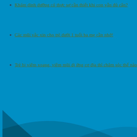
Khám dinh dưỡng có thực sự cần thiết khi con vẫn đủ cân?
Các mũi vắc xin cho trẻ dưới 1 tuổi ba mẹ cần nhớ!
Trẻ bị viêm xoang, viêm mũi dị ứng cơ địa thì chăm sóc thế nào