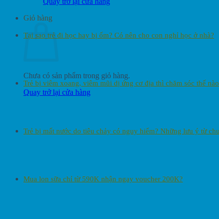
Quay trở lại cửa hàng
Giỏ hàng
Tại sao trẻ đi học hay bị ốm? Có nên cho con nghỉ học ở nhà?
Chưa có sản phẩm trong giỏ hàng.
Trẻ bị viêm xoang, viêm mũi dị ứng cơ địa thì chăm sóc thế nào
Quay trở lại cửa hàng
Trẻ bị mất nước do tiêu chảy có nguy hiểm? Những lưu ý từ ch
Mua lon sữa chỉ từ 590K nhận ngay voucher 200K?