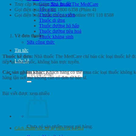
Giảm đau, hạ sốt
Truy cập Fanpage
Nhà thuốc The MedCare
Tẩy giun
Gọi điện qua tổng đài 1800 6358 (Phím 4)
Thuốc chống viêm
Gọi điện hoặc nhắn tin qua số hotline 091 110 8588
Thuốc dị ứng
Thuốc đường hô hấp
Thuốc đường tiêu hoá
Về đơn thuốc:
Thuốc kháng sinh
Sữa công thức
Tin tức
Thuốc kê đơn:
Nhà thuốc The MedCare chỉ bán các loại thuốc kê đơn
Liên hệ
tiếp tại nhà thuốc, không bán trực tuyến.
Các sản phẩm khác:
Khách hàng có thể mua các loại thuốc không kê
Tìm
hàng tận nơi mà không cần có đơn từ bác sĩ.
kiếm:
Bài viết được xem nhiều
Chưa có sản phẩm trong giỏ hàng.
Cách chăm sóc trẻ bị viêm da cơ địa