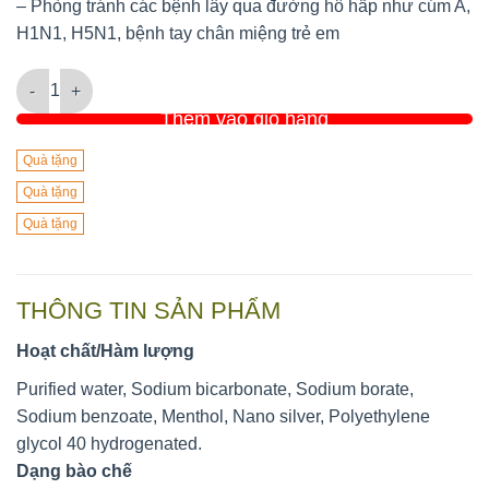
– Phòng tránh các bệnh lây qua đường hô hấp như cúm A,
H1N1, H5N1, bệnh tay chân miệng trẻ em
SMC Ag+ - Dung dịch sát khuẩn miệng và họng số lượng
Thêm vào giỏ hàng
Quà tặng
Quà tặng
Quà tặng
THÔNG TIN SẢN PHẨM
Hoạt chất/Hàm lượng
Purified water, Sodium bicarbonate, Sodium borate,
Sodium benzoate, Menthol, Nano silver, Polyethylene
glycol 40 hydrogenated.
Dạng bào chế