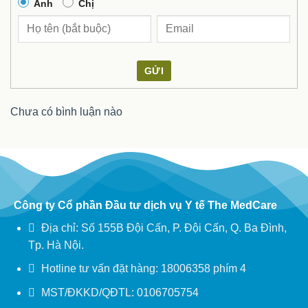
Anh
Chị
GỬI
Chưa có bình luận nào
Công ty Cổ phần Đầu tư dịch vụ Y tế The MedCare
Địa chỉ: Số 155B Đội Cấn, P. Đội Cấn, Q. Ba Đình,
Tp. Hà Nội.
Hotline tư vấn đặt hàng: 18006358 phím 4
MST/ĐKKD/QĐTL: 0106705754