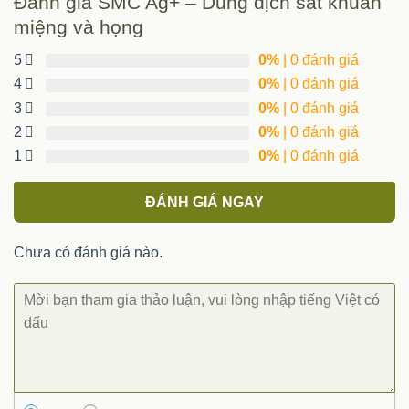
Đánh giá SMC Ag+ – Dung dịch sát khuẩn
tiếp khách, ăn uống, giúp hơi thở thơm mát khi giao tiếp.
miệng và họng
Bảo quản
5
0%
| 0 đánh giá
Nơi khô ráo, thoáng mát.
4
0%
| 0 đánh giá
Quy cách đóng gói
3
0%
| 0 đánh giá
2
0%
| 0 đánh giá
Hộp 1 lọ 250ml
1
0%
| 0 đánh giá
Xuất xứ
Việt Nam
ĐÁNH GIÁ NGAY
Chưa có đánh giá nào.