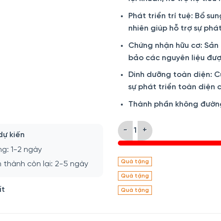
Phát triển trí tuệ: Bổ s
nhiên giúp hỗ trợ sự phá
Chứng nhận hữu cơ: Sản
bảo các nguyên liệu đượ
Dinh dưỡng toàn diện: C
sự phát triển toàn diện 
Thành phần không đường 
Sữa Bellamy’s Organic 8HMO -
dự kiến
ng: 1-2 ngày
Quà tặng
 thành còn lại: 2-5 ngày
Quà tặng
ất
Quà tặng