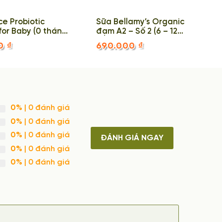
ce Probiotic
Sữa Bellamy’s Organic
or Baby (0 tháng
đạm A2 – Số 2 (6 – 12
n cho ăn
tháng) 350g
00
₫
690.000
₫
 dựa trên
0%
| 0 đánh giá
à gạt bằng
0%
| 0 đánh giá
0%
| 0 đánh giá
ĐÁNH GIÁ NGAY
bột hòa tan
0%
| 0 đánh giá
0%
| 0 đánh giá
và độ ẩm
 vi sóng,… vì