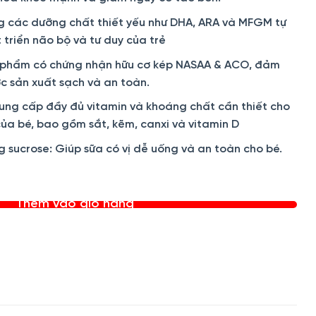
ung các dưỡng chất thiết yếu như DHA, ARA và MFGM tự
t triển não bộ và tư duy của trẻ
 phẩm có chứng nhận hữu cơ kép NASAA & ACO, đảm
c sản xuất sạch và an toàn.
ung cấp đầy đủ vitamin và khoáng chất cần thiết cho
của bé, bao gồm sắt, kẽm, canxi và vitamin D
sucrose: Giúp sữa có vị dễ uống và an toàn cho bé.
 Số 4 (trên 3 tuổi) 800g số lượng
Thêm vào giỏ hàng