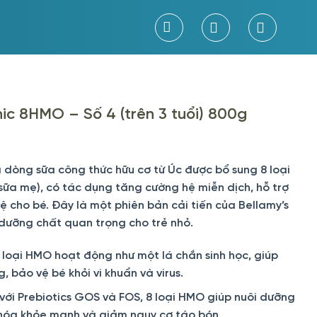
ic 8HMO – Số 4 (trên 3 tuổi) 800g
 dòng sữa công thức hữu cơ từ Úc được bổ sung 8 loại
ữa mẹ), có tác dụng tăng cường hệ miễn dịch, hỗ trợ
tuệ cho bé. Đây là một phiên bản cải tiến của Bellamy’s
dưỡng chất quan trọng cho trẻ nhỏ.
 loại HMO hoạt động như một lá chắn sinh học, giúp
 bảo vệ bé khỏi vi khuẩn và virus.
 với Prebiotics GOS và FOS, 8 loại HMO giúp nuôi dưỡng
u hóa khỏe mạnh và giảm nguy cơ táo bón.