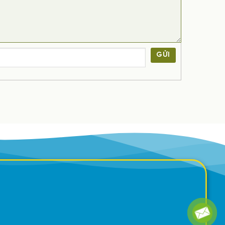
GỬI
 tháo bỏ hoàn