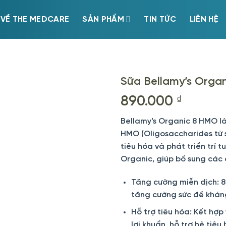
VỀ THE MEDCARE
SẢN PHẨM
TIN TỨC
LIÊN HỆ
Sữa Bellamy’s Organ
890.000
₫
Bellamy’s Organic 8 HMO là
HMO (Oligosaccharides từ s
tiêu hóa và phát triển trí 
Organic, giúp bổ sung các 
Tăng cường miễn dịch: 8
tăng cường sức đề kháng,
Hỗ trợ tiêu hóa: Kết hợp
lợi khuẩn, hỗ trợ hệ tiê