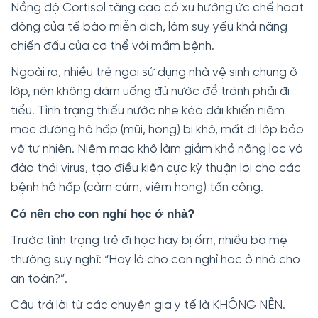
Nồng độ Cortisol tăng cao có xu hướng ức chế hoạt
động của tế bào miễn dịch, làm suy yếu khả năng
chiến đấu của cơ thể với mầm bệnh.
Ngoài ra, nhiều trẻ ngại sử dụng nhà vệ sinh chung ở
lớp, nên không dám uống đủ nước để tránh phải đi
tiểu. Tình trạng thiếu nước nhẹ kéo dài khiến niêm
mạc đường hô hấp (mũi, họng) bị khô, mất đi lớp bảo
vệ tự nhiên. Niêm mạc khô làm giảm khả năng lọc và
đào thải virus, tạo điều kiện cực kỳ thuận lợi cho các
bệnh hô hấp (cảm cúm, viêm họng) tấn công.
Có nên cho con nghỉ học ở nhà?
Trước tình trạng trẻ đi học hay bị ốm, nhiều ba mẹ
thường suy nghĩ: “Hay là cho con nghỉ học ở nhà cho
an toàn?”.
Câu trả lời từ các chuyên gia y tế là KHÔNG NÊN.