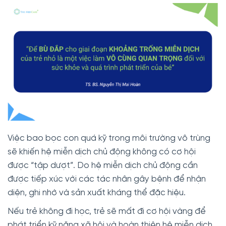
Việc bao bọc con quá kỹ trong môi trường vô trùng
sẽ khiến hệ miễn dịch chủ động không có cơ hội
được “tập dượt”. Do hệ miễn dịch chủ động cần
được tiếp xúc với các tác nhân gây bệnh để nhận
diện, ghi nhớ và sản xuất kháng thể đặc hiệu.
Nếu trẻ không đi học, trẻ sẽ mất đi cơ hội vàng để
phát triển kỹ năng xã hội và hoàn thiện hệ miễn dịch