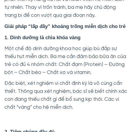
tự nhiên. Thay vì trốn tránh, ba mẹ hãy chủ động
trang bị để con vượt qua giai đoạn này.
Giải pháp “lấp đầy” khoảng trống miễn dịch cho trẻ
1. Dinh dưỡng là chìa khóa vàng
Một chế độ dinh dưỡng khoa học giúp bù đắp sự
thiếu hụt miễn dịch. Ba mẹ cần đảm bảo bữa ăn của
trẻ có đủ 4 nhóm chất: Chất đạm (Protein) – Đường
bột – Chất béo – Chất xơ và vitamin.
Đặc biệt, xét nghiệm vi chất định kỳ là vô cùng cần
thiết. Thông qua xét nghiệm, bác sĩ sẽ biết chính xác
con đang thiếu chất gì để bổ sung kịp thời. Các vi
chất “vàng” cho hệ miễn dịch.
2. Tiêm chủng đầy đủ