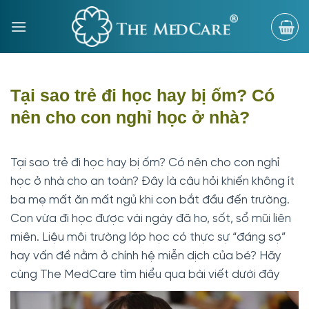
Bỏ
qua
nội
dung
Tại sao trẻ đi học hay bị ốm? Có
nên cho con nghỉ học ở nhà?
Tại sao trẻ đi học hay bị ốm? Có nên cho con nghỉ
học ở nhà cho an toàn? Đây là câu hỏi khiến không ít
ba mẹ mất ăn mất ngủ khi con bắt đầu đến trường.
Con vừa đi học được vài ngày đã ho, sốt, sổ mũi liên
miên. Liệu môi trường lớp học có thực sự “đáng sợ”
hay vấn đề nằm ở chính hệ miễn dịch của bé? Hãy
cùng The MedCare tìm hiểu qua bài viết dưới đây