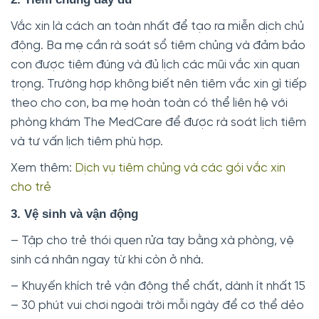
Vắc xin là cách an toàn nhất để tạo ra miễn dịch chủ
động. Ba mẹ cần rà soát sổ tiêm chủng và đảm bảo
con được tiêm đúng và đủ lịch các mũi vắc xin quan
trọng. Trường hợp không biết nên tiêm vắc xin gì tiếp
theo cho con, ba mẹ hoàn toàn có thể liên hệ với
phòng khám The MedCare để được rà soát lịch tiêm
và tư vấn lịch tiêm phù hợp.
Xem thêm:
Dịch vụ tiêm chủng và các gói vắc xin
cho trẻ
3. Vệ sinh và vận động
– Tập cho trẻ thói quen rửa tay bằng xà phòng, vệ
sinh cá nhân ngay từ khi còn ở nhà.
– Khuyến khích trẻ vận động thể chất, dành ít nhất 15
– 30 phút vui chơi ngoài trời mỗi ngày để cơ thể dẻo